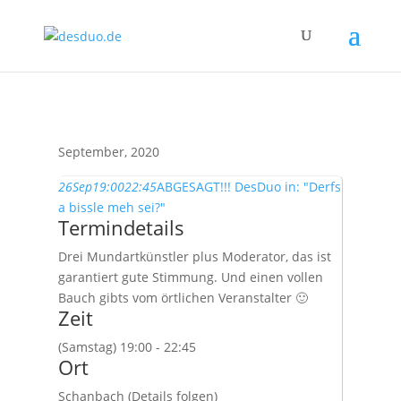
September, 2020
26
Sep
19:00
22:45
ABGESAGT!!! DesDuo in: "Derfs
a bissle meh sei?"
Termindetails
Drei Mundartkünstler plus Moderator, das ist
garantiert gute Stimmung. Und einen vollen
Bauch gibts vom örtlichen Veranstalter 🙂
Zeit
(Samstag) 19:00 - 22:45
Ort
Schanbach (Details folgen)