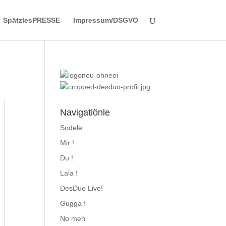
SpätzlesPRESSE
Impressum/DSGVO
Navigatiönle
Sodele
Mir !
Du !
,
Lala !
DesDuo Live!
Gugga !
No meh