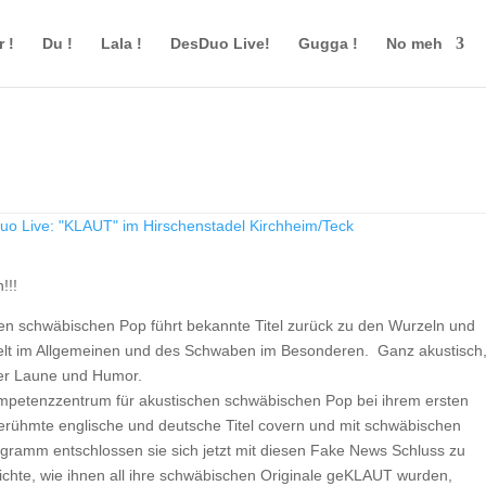
r !
Du !
Lala !
DesDuo Live!
Gugga !
No meh
o Live: "KLAUT" im Hirschenstadel Kirchheim/Teck
!!!
n schwäbischen Pop führt bekannte Titel zurück zu den Wurzeln und
Welt im Allgemeinen und des Schwaben im Besonderen. Ganz akustisch
uter Laune und Humor.
petenzzentrum für akustischen schwäbischen Pop bei ihrem ersten
erühmte englische und deutsche Titel covern und mit schwäbischen
gramm entschlossen sie sich jetzt mit diesen Fake News Schluss zu
ichte, wie ihnen all ihre schwäbischen Originale geKLAUT wurden,