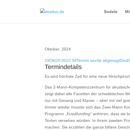
Sodele
Mi
Oktober, 2024
19
Okt
20:00
22:59
Termin wurde abgesagt
DesDu
Termindetails
Es wird höchste Zeit für eine neue Hirschpirsch
Das 2-Mann-Kompetenzzentrum für akustische
zeigt dabei alle Facetten der schwäbischen 
nur mit Gesang und Klavier – aber mit viel g
Immer wieder musste sich das Zwei-Mann-Kom
Programm „Krautfunding“ anhören, dass sie b
Texten versehen würden. In ihrem zweiten Pro
machen. Sie erzählen die ganze bittere Gesch