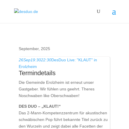
September, 2025
26
Sep
19:30
22:30
DesDuo Live: "KLAUT" in
Erolzheim
Termindetails
Die Gemeinde Erolzheim ist erneut unser
Gastgeber. Wir fühlen uns geehrt. Theres
Noschwaben like Oberschwaben!
DES DUO – „KLAUT!“
Das 2-Mann-Kompetenzzentrum für akustischen
schwäbischen Pop führt bekannte Titel zurück zu
den Wurzeln und zeigt dabei alle Facetten der