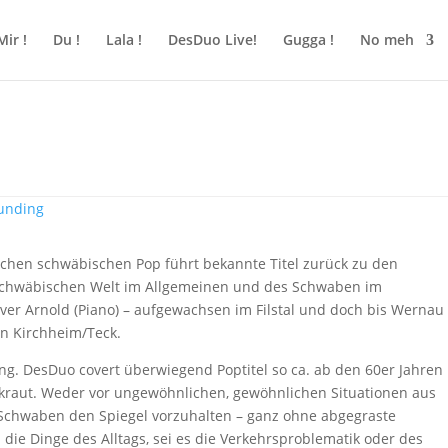
Mir !
Du !
Lala !
DesDuo Live!
Gugga !
No meh
funding
hen schwäbischen Pop führt bekannte Titel zurück zu den
r schwäbischen Welt im Allgemeinen und des Schwaben im
ver Arnold (Piano) – aufgewachsen im Filstal und doch bis Wernau
n Kirchheim/Teck.
ing. DesDuo covert überwiegend Poptitel so ca. ab den 60er Jahren
 gkraut. Weder vor ungewöhnlichen, gewöhnlichen Situationen aus
Schwaben den Spiegel vorzuhalten – ganz ohne abgegraste
 die Dinge des Alltags, sei es die Verkehrsproblematik oder des