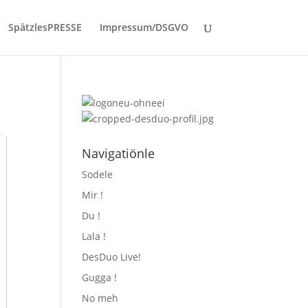
SpätzlesPRESSE
Impressum/DSGVO
Navigatiönle
Sodele
Mir !
Du !
Lala !
DesDuo Live!
Gugga !
No meh