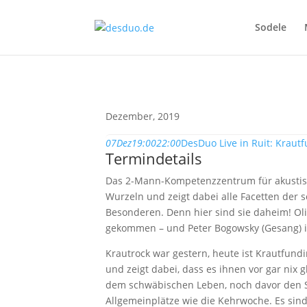
Sodele
Dezember, 2019
07
Dez
19:00
22:00
DesDuo Live in Ruit: Kraut
Termindetails
Das 2-Mann-Kompetenzzentrum für akustisc
Wurzeln und zeigt dabei alle Facetten de
Besonderen. Denn hier sind sie daheim! Oli
gekommen – und Peter Bogowsky (Gesang) i
Krautrock war gestern, heute ist Krautfund
und zeigt dabei, dass es ihnen vor gar nix
dem schwäbischen Leben, noch davor den 
Allgemeinplätze wie die Kehrwoche. Es sind