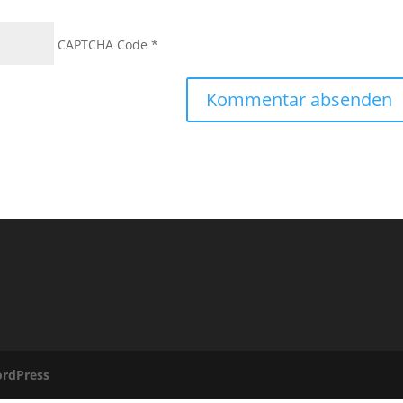
CAPTCHA Code
*
rdPress